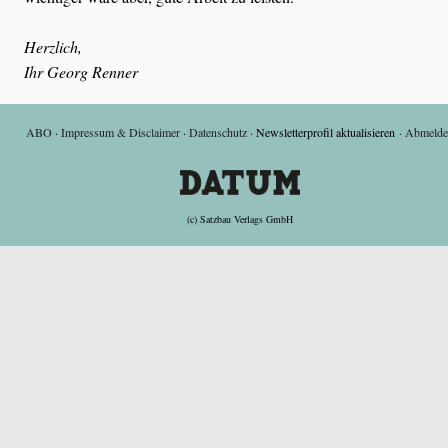
Herzlich,
Ihr Georg Renner
ABO
·
Impressum & Disclaimer
·
Datenschutz
·
Newsletterprofil aktualisieren
·
Abmelde
(c) Satzbau Verlags GmbH